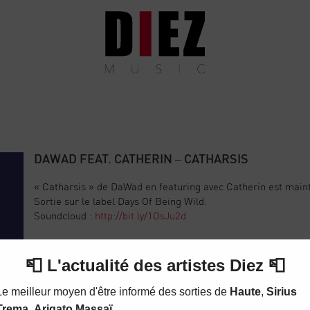
DAWAD FEAT. CATHERIN – CATHARSIS
« Catharsis » de DaWad en featuring avec Catherin est main
Sortie sur le label Days Of Being Wild.
Soundcloud :
http://bit.ly/1OsJu2d