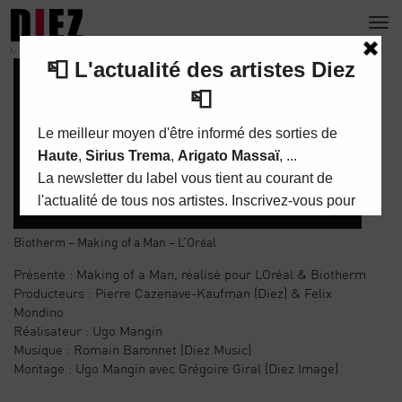
Diez
Biotherm – Making of a Man – L’Oréal
Présente : Making of a Man, réalisé pour LOréal & Biotherm
Producteurs : Pierre Cazenave-Kaufman (Diez) & Felix
Mondino
Réalisateur : Ugo Mangin
Musique : Romain Baronnet (Diez Music)
Montage : Ugo Mangin avec Grégoire Giral (Diez Image)